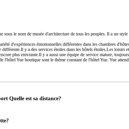
nue sous le nom de musée d'architecture de tous les peuples. Il a un sty
 variété d'expériences émotionnelles différentes dans les chambres d'hô
différente.Il y a des services étoiles dans les hôtels étoiles.Les loisirs e
core plus enivrante.Il y a aussi une équipe de service mature, toujours p
de l'hôtel Yue boutique sont le thème constant de l'hôtel Yue. Yue atten
ort Quelle est sa distance?
tte?