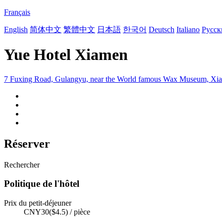
Français
English
简体中文
繁體中文
日本語
한국어
Deutsch
Italiano
Русск
Yue Hotel Xiamen
7 Fuxing Road, Gulangyu, near the World famous Wax Museum, Xi
Réserver
Rechercher
Politique de l'hôtel
Prix du petit-déjeuner
CNY30($4.5) / pièce