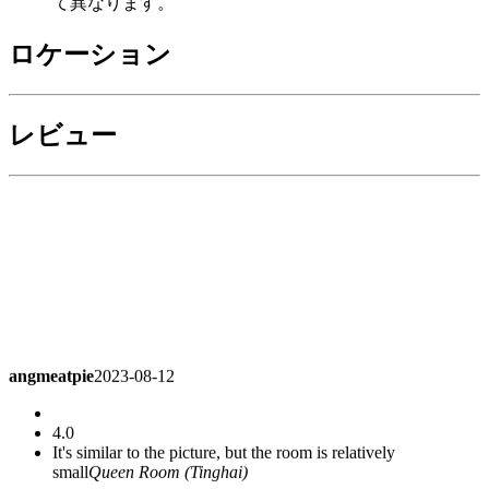
て異なります。
ロケーション
レビュー
angmeatpie
2023-08-12
4.0
It's similar to the picture, but the room is relatively
small
Queen Room (Tinghai)