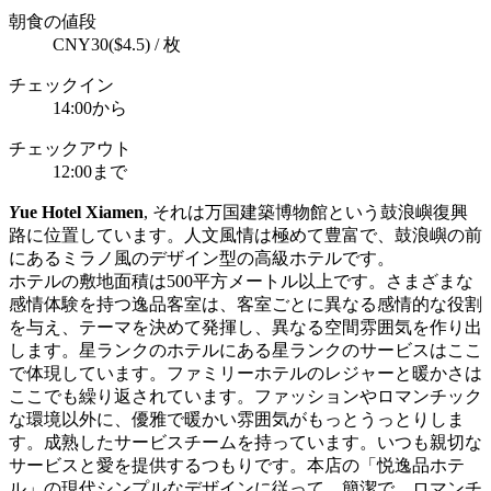
朝食の値段
CNY30($4.5) / 枚
チェックイン
14:00から
チェックアウト
12:00まで
Y
ue Hotel Xiamen
, それは万国建築博物館という鼓浪嶼復興
路に位置しています。人文風情は極めて豊富で、鼓浪嶼の前
にあるミラノ風のデザイン型の高級ホテルです。
ホテルの敷地面積は500平方メートル以上です。さまざまな
感情体験を持つ逸品客室は、客室ごとに異なる感情的な役割
を与え、テーマを決めて発揮し、異なる空間雰囲気を作り出
します。星ランクのホテルにある星ランクのサービスはここ
で体現しています。ファミリーホテルのレジャーと暖かさは
ここでも繰り返されています。ファッションやロマンチック
な環境以外に、優雅で暖かい雰囲気がもっとうっとりしま
す。成熟したサービスチームを持っています。いつも親切な
サービスと愛を提供するつもりです。本店の「悦逸品ホテ
ル」の現代シンプルなデザインに従って、簡潔で、ロマンチ