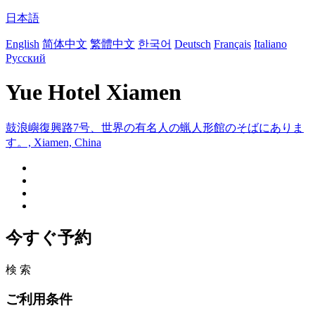
日本語
English
简体中文
繁體中文
한국어
Deutsch
Français
Italiano
Русский
Yue Hotel Xiamen
鼓浪嶼復興路7号、世界の有名人の蝋人形館のそばにありま
す。, Xiamen, China
今すぐ予約
検 索
ご利用条件